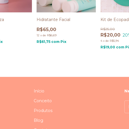
za
Hidratante Facial
Kit de Ecopad
R$65,00
R$25,00
R$20,00
20
12
x
de
R$6,69
4
x
de
R$5,94
ix
R$61,75
com
Pix
R$19,00
com
P
Início
N
Conceito
Produtos
Blog