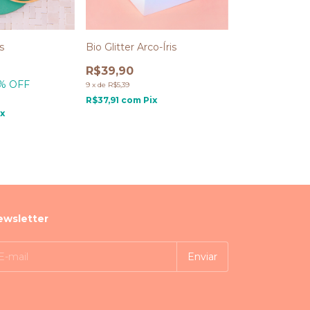
s
Bio Glitter Arco-Íris
R$39,90
% OFF
9
x
de
R$5,39
R$37,91
com
Pix
ix
ewsletter